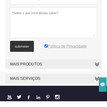
Política de Privacidade
submeter
MAIS PRODUTOS
MAIS SERVIÇOS







Copyright por © 2019 PAKWELL COMPANY LIMITED