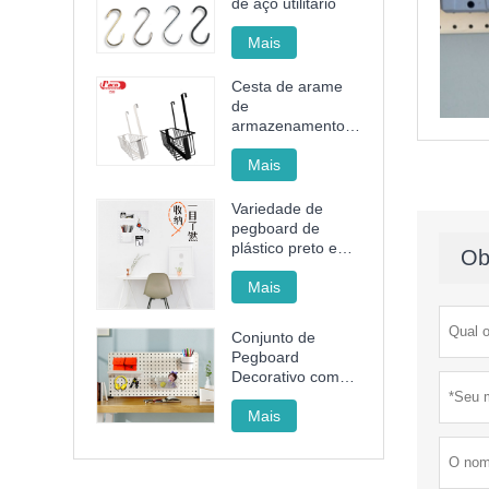
de aço utilitário
Mais
Cesta de arame
de
armazenamento
de aço sem
perfurações
Mais
Variedade de
pegboard de
plástico preto e
Ob
branco
Mais
Conjunto de
Pegboard
Decorativo com
Rack, Cesto e
Copo para
Mais
Organizar