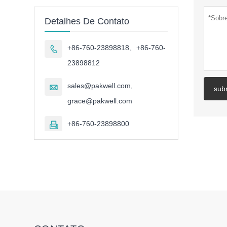
Detalhes De Contato
+86-760-23898818、+86-760-

23898812
sales@pakwell.com,

sub
grace@pakwell.com
+86-760-23898800
