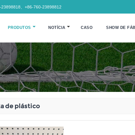
0-23898818、+86-760-23898812
PRODUTOS
NOTÍCIA
CASO
SHOW DE FÁB
a de plástico