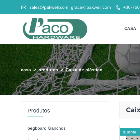

sales@pakwell.com, grace@pakwell.com
+86-76

CASA
casa
>
produtos
>
Caixa de plástico
Caix
Produtos
pegboard Ganchos
quente