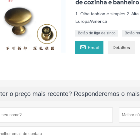
de cozinha e banheiro
1. Olhe fashion e simples 2. Alt
Europa/América
Botão de liga de zinco
Botão r

Email
Detalhes
ter o preço mais recente? Responderemos o mais 