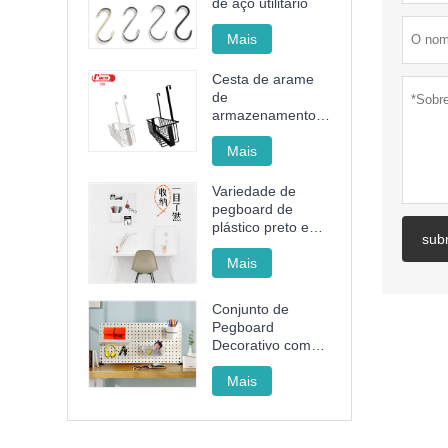
de aço utilitário
Mais
Cesta de arame
de
armazenamento
de aço sem
perfurações
Mais
Variedade de
pegboard de
plástico preto e
sub
branco
Mais
Conjunto de
Pegboard
Decorativo com
Rack, Cesto e
Copo para
Mais
Organizar