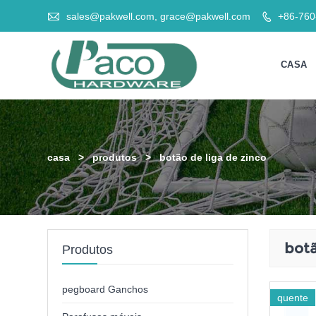

sales@pakwell.com, grace@pakwell.com
+86-76

CASA
casa
>
produtos
>
botão de liga de zinco
botã
Produtos
pegboard Ganchos
quente