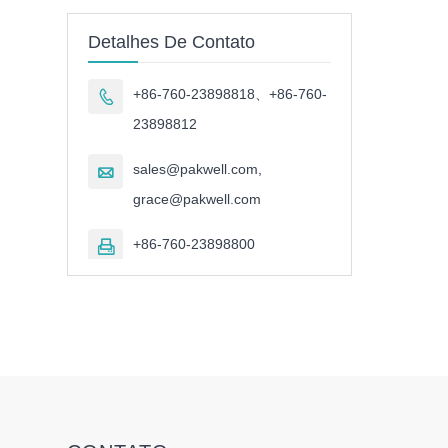
Detalhes De Contato
+86-760-23898818、+86-760-

23898812
sales@pakwell.com,

grace@pakwell.com
+86-760-23898800
