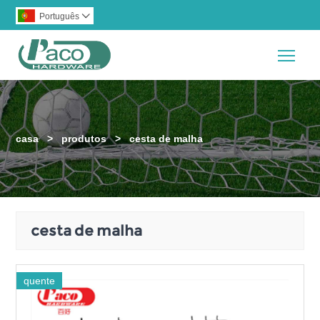
Português

Togg
casa
>
produtos
>
cesta de malha
cesta de malha
quente