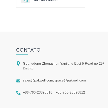

CONTATO

Guangdong Zhongshan Yanjiang East 5 Road no 25º
Distrito

sales@pakwell.com, grace@pakwell.com

+86-760-23898818、+86-760-23898812