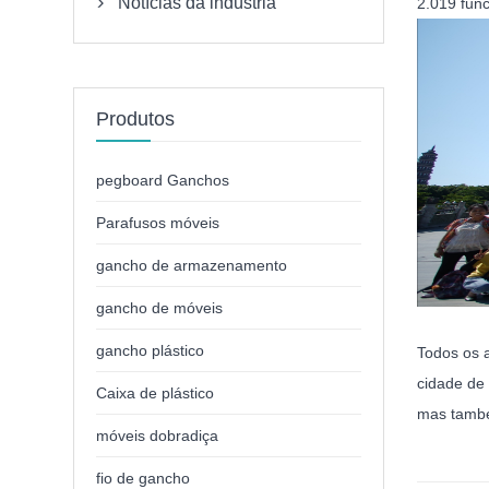
Notícias da indústria
2.019 func

Produtos
pegboard Ganchos
Parafusos móveis
gancho de armazenamento
gancho de móveis
gancho plástico
Todos os 
cidade de 
Caixa de plástico
mas també
móveis dobradiça
fio de gancho