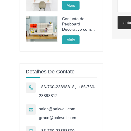
branco
Mais
Conjunto de
sub
Pegboard
Decorativo com
Rack, Cesto e
Copo para
Mais
Organizar
Detalhes De Contato
+86-760-23898818、+86-760-

23898812
sales@pakwell.com,

grace@pakwell.com
+86-760-23898800