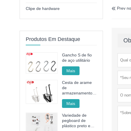
Prev no
Clipe de hardware

Produtos Em Destaque
Ob
Gancho S de fio
de aço utilitário
Mais
Cesta de arame
de
armazenamento
de aço sem
perfurações
Mais
Variedade de
pegboard de
plástico preto e