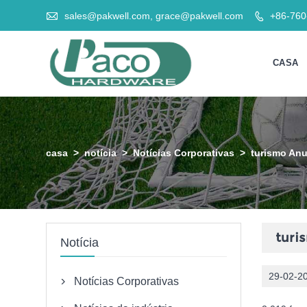

sales@pakwell.com, grace@pakwell.com
+86-76

CASA
casa
>
notícia
>
Notícias Corporativas
>
turismo Anu
turi
Notícia
29-02-2
Notícias Corporativas
