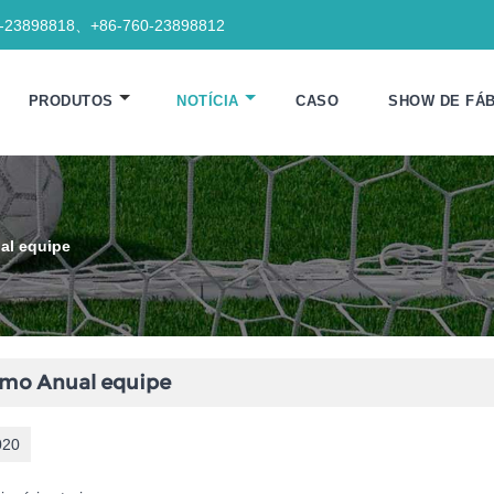
0-23898818、+86-760-23898812
PRODUTOS
NOTÍCIA
CASO
SHOW DE FÁB
al equipe
smo Anual equipe
020