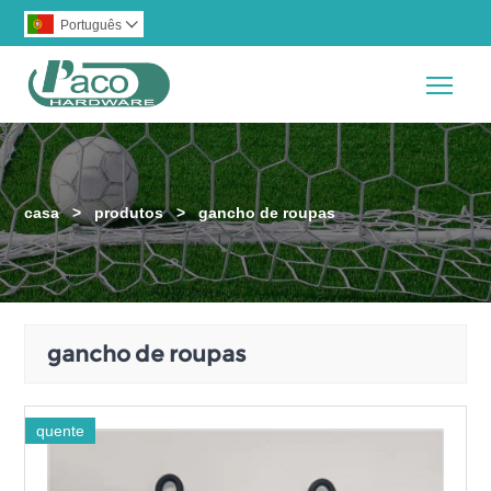
Português

Togg
casa
>
produtos
>
gancho de roupas
gancho de roupas
quente