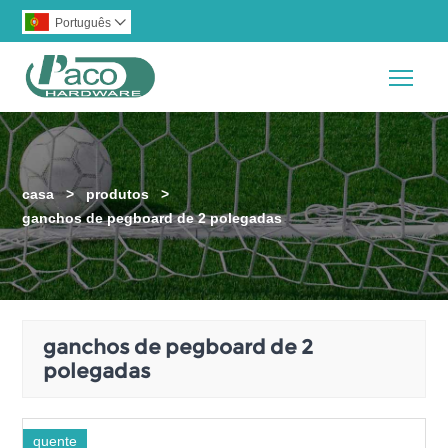
Português

Togg
casa
>
produtos
>
ganchos de pegboard de 2 polegadas
ganchos de pegboard de 2
polegadas
quente