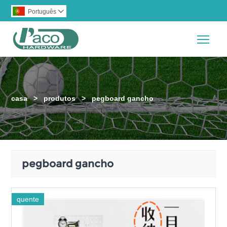
Português

Togg
casa
>
produtos
>
pegboard gancho
pegboard gancho
quente