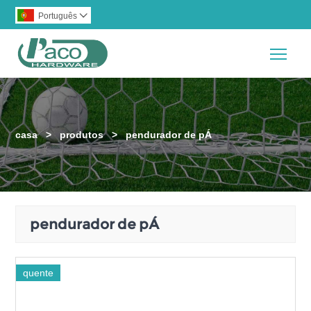
Português

Togg
casa
>
produtos
>
pendurador de pÁ
pendurador de pÁ
quente