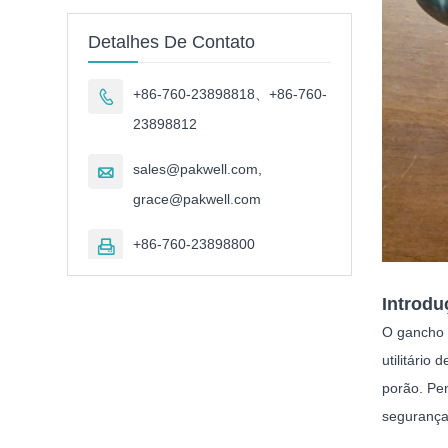
Detalhes De Contato
+86-760-23898818、+86-760-

23898812
sales@pakwell.com,

grace@pakwell.com
+86-760-23898800

Introdu
O gancho 
utilitário
porão. Pen
segurança