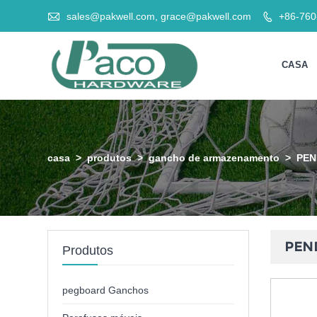

sales@pakwell.com, grace@pakwell.com
+86-76

CASA
casa
>
produtos
>
gancho de armazenamento
>
PEN
PEN
Produtos
pegboard Ganchos