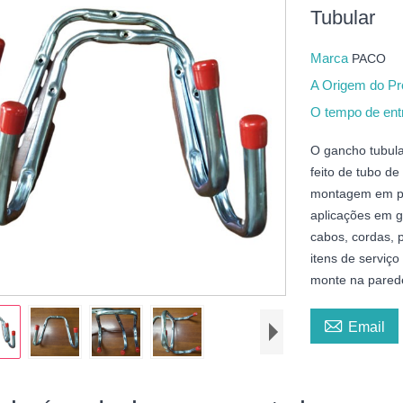
Tubular
Marca
PACO
A Origem do P
O tempo de en
O gancho tubul
feito de tubo de
montagem em par
aplicações em g
cabos, cordas, 
itens de serviço
monte na pared

Email