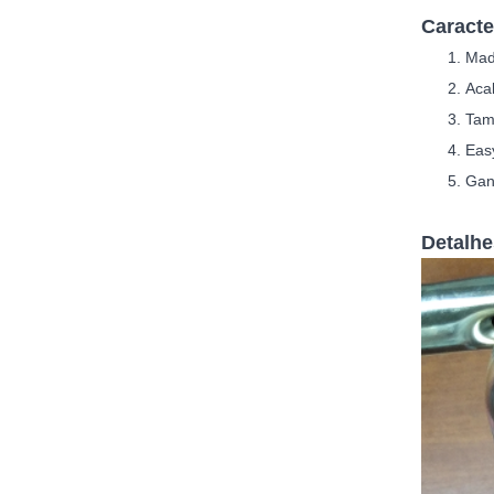
Caracte
M
ad
Aca
Tam
Easy
Gan
Detalhe