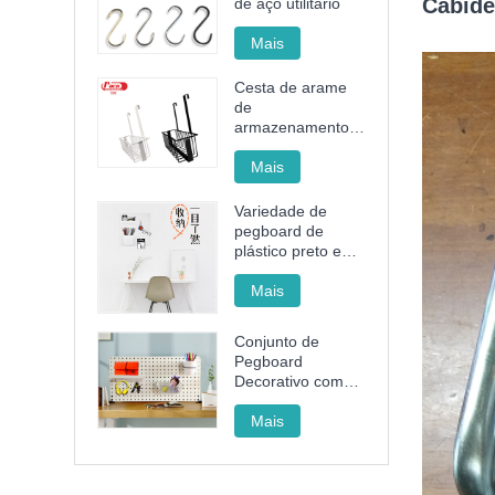
Cabide
de aço utilitário
Mais
Cesta de arame
de
armazenamento
de aço sem
perfurações
Mais
Variedade de
pegboard de
plástico preto e
branco
Mais
Conjunto de
Pegboard
Decorativo com
Rack, Cesto e
Copo para
Mais
Organizar