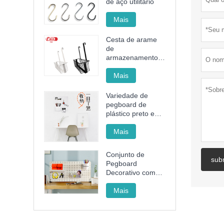
de aço utilitário
Mais
Cesta de arame
de
armazenamento
de aço sem
perfurações
Mais
Variedade de
pegboard de
plástico preto e
branco
Mais
Conjunto de
sub
Pegboard
Decorativo com
Rack, Cesto e
Copo para
Mais
Organizar