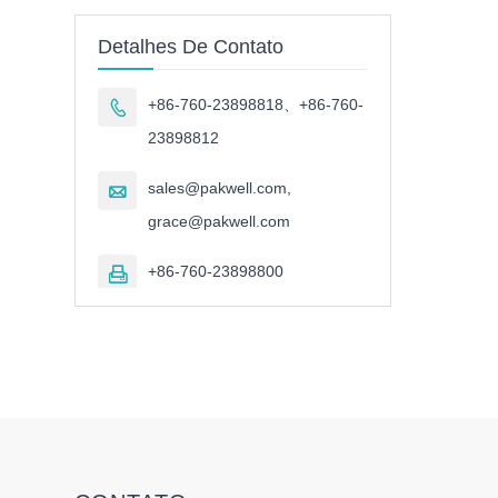
Detalhes De Contato
+86-760-23898818、+86-760-

23898812
sales@pakwell.com,

grace@pakwell.com
+86-760-23898800
