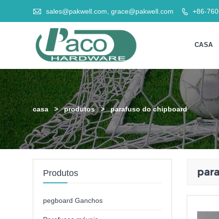

sales@pakwell.com, grace@pakwell.com
+86-76

CASA
casa
>
produtos
>
parafuso do chipboard
para
Produtos
pegboard Ganchos