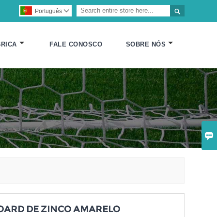

Português

RICA
FALE CONOSCO
SOBRE NÓS

OARD DE ZINCO AMARELO