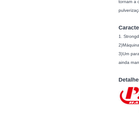
tornam a d
pulverizaç
Caracte
1. Strong
d
2)
Máquina
3)
Um paraf
ainda man
Detalhe