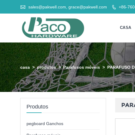

sales@pakwell.com, grace@pakwell.com
+86-76

CASA
casa
>
produtos
>
Parafusos móveis
>
PARAFUSO D
PAR
Produtos
pegboard Ganchos