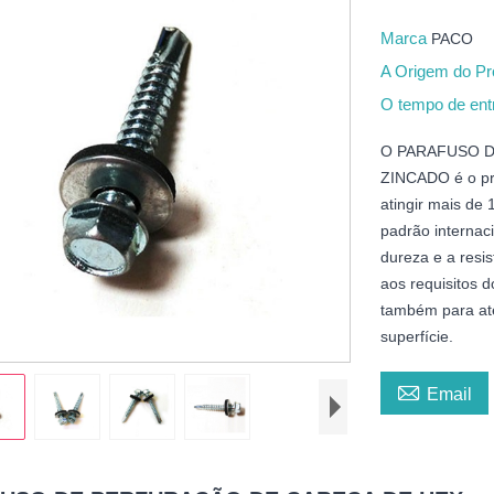
Marca
PACO
A Origem do P
O tempo de en
O PARAFUSO D
ZINCADO é o pro
atingir mais de
padrão internac
dureza e a resi
aos requisitos d
também para ate
superfície.

Email