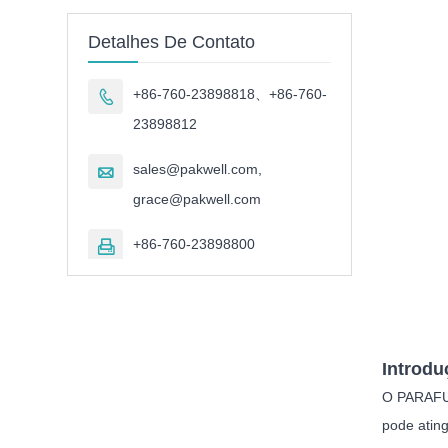
Detalhes De Contato
+86-760-23898818、+86-760-

23898812
sales@pakwell.com,

grace@pakwell.com
+86-760-23898800

Introdu
O PARAFU
pode ating